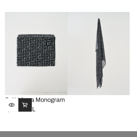
fiyat
fiyat
Şal Yakaza Monogram
1,200.00TL
Normal
fiyat